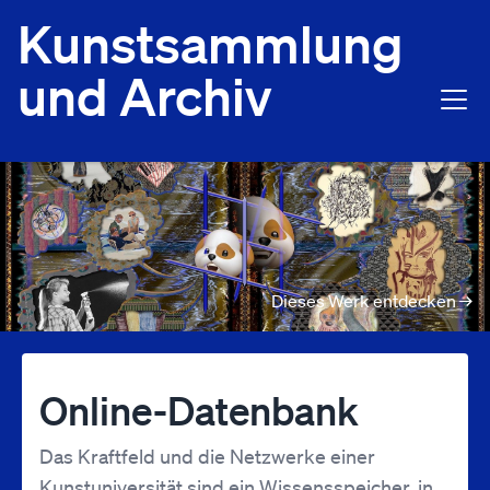
Kunstsammlung
und Archiv
Dieses Werk entdecken
→
Online-Datenbank
Das Kraftfeld und die Netzwerke einer
Kunstuniversität sind ein Wissensspeicher, in